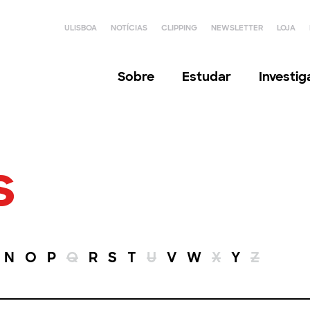
ULISBOA
NOTÍCIAS
CLIPPING
NEWSLETTER
LOJA
Sobre
Estudar
Investi
s
N
O
P
Q
R
S
T
U
V
W
X
Y
Z