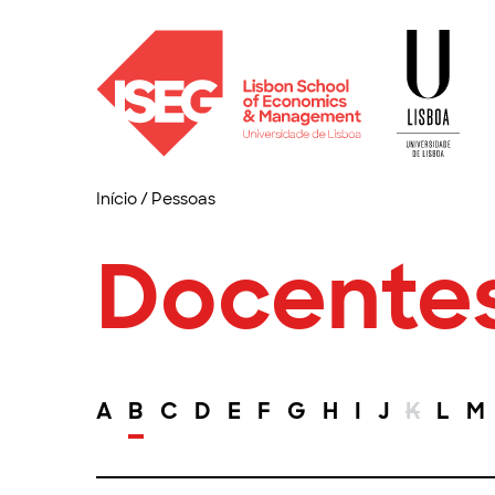
Início
/
Pessoas
Docente
A
B
C
D
E
F
G
H
I
J
K
L
M