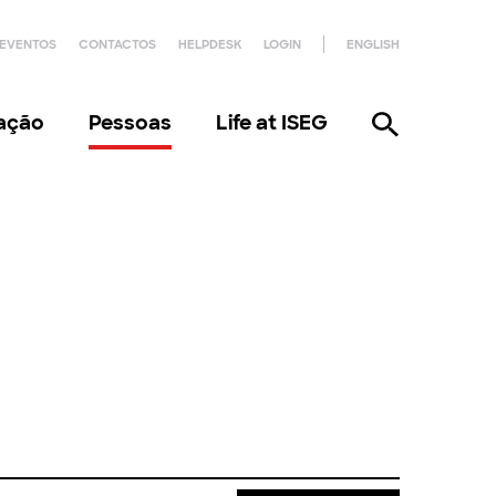
EVENTOS
CONTACTOS
HELPDESK
LOGIN
ENGLISH
gação
Pessoas
Life at ISEG