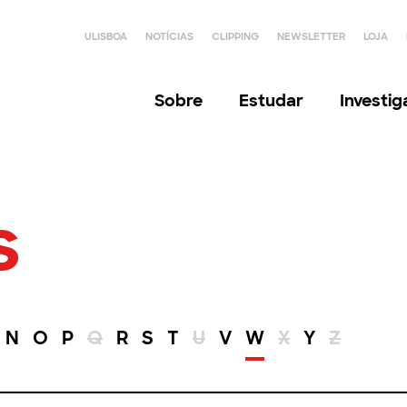
ULISBOA
NOTÍCIAS
CLIPPING
NEWSLETTER
LOJA
Sobre
Estudar
Investi
s
N
O
P
Q
R
S
T
U
V
W
X
Y
Z