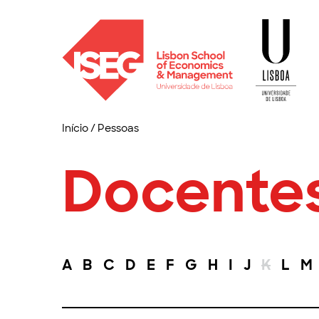
Início
/
Pessoas
Docente
A
B
C
D
E
F
G
H
I
J
K
L
M