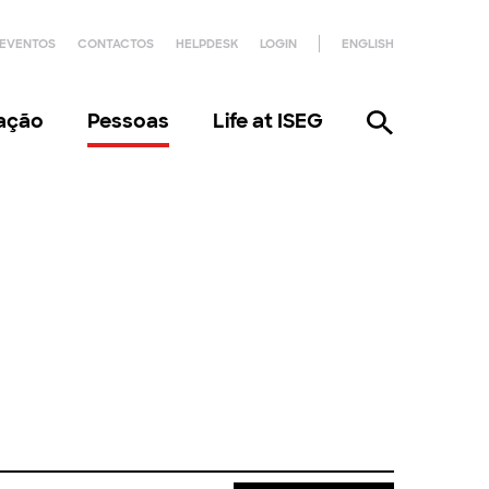
EVENTOS
CONTACTOS
HELPDESK
LOGIN
ENGLISH
gação
Pessoas
Life at ISEG