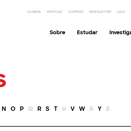
ULISBOA
NOTÍCIAS
CLIPPING
NEWSLETTER
LOJA
Sobre
Estudar
Investi
s
N
O
P
Q
R
S
T
U
V
W
X
Y
Z