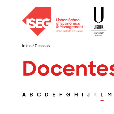
Início
/
Pessoas
Docente
A
B
C
D
E
F
G
H
I
J
K
L
M