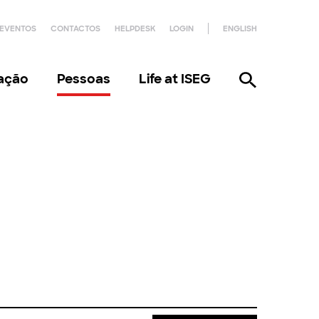
EVENTOS
CONTACTOS
HELPDESK
LOGIN
ENGLISH
gação
Pessoas
Life at ISEG