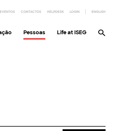
EVENTOS
CONTACTOS
HELPDESK
LOGIN
ENGLISH
gação
Pessoas
Life at ISEG