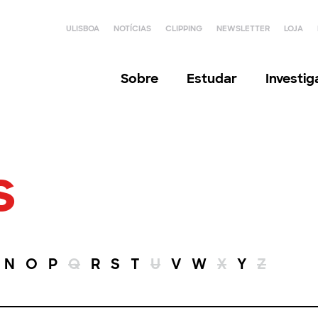
ULISBOA
NOTÍCIAS
CLIPPING
NEWSLETTER
LOJA
Sobre
Estudar
Investi
s
N
O
P
Q
R
S
T
U
V
W
X
Y
Z