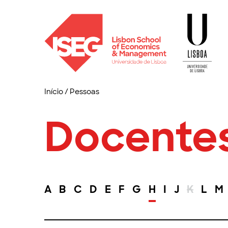
Início
/
Pessoas
Docente
A
B
C
D
E
F
G
H
I
J
K
L
M