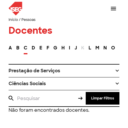
Início
/
Pessoas
Docentes
A
B
C
D
E
F
G
H
I
J
K
L
M
N
O
P
Prestação de Serviços
Ciências Sociais
Limpar Filtros
Não foram encontrados docentes.