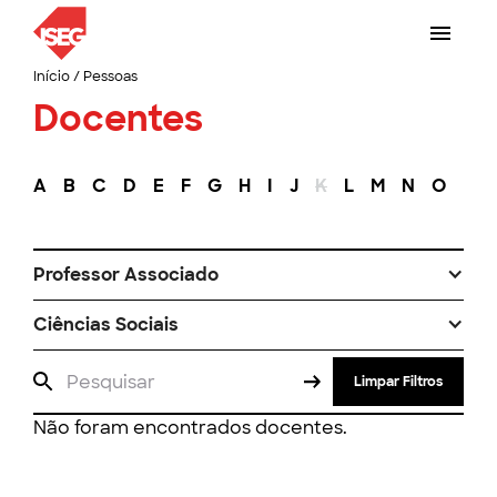
Início
/
Pessoas
Docentes
A
B
C
D
E
F
G
H
I
J
K
L
M
N
O
P
Professor Associado
Ciências Sociais
Limpar Filtros
Não foram encontrados docentes.