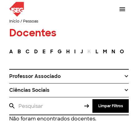
Início
/
Pessoas
Docentes
A
B
C
D
E
F
G
H
I
J
K
L
M
N
O
P
Professor Associado
Ciências Sociais
Limpar Filtros
Não foram encontrados docentes.