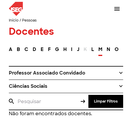
Início
/
Pessoas
Docentes
A
B
C
D
E
F
G
H
I
J
K
L
M
N
O
P
Professor Associado Convidado
Ciências Sociais
Limpar Filtros
Não foram encontrados docentes.