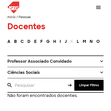
Início
/
Pessoas
Docentes
A
B
C
D
E
F
G
H
I
J
K
L
M
N
O
P
Professor Associado Convidado
Ciências Sociais
Limpar Filtros
Não foram encontrados docentes.