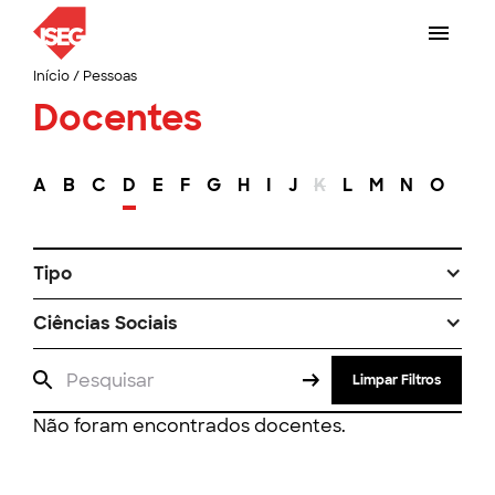
Início
/
Pessoas
Docentes
A
B
C
D
E
F
G
H
I
J
K
L
M
N
O
P
Tipo
Ciências Sociais
Limpar Filtros
Não foram encontrados docentes.