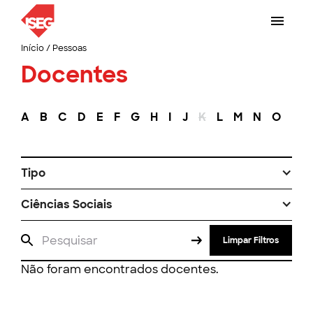
Início
/
Pessoas
Docentes
A
B
C
D
E
F
G
H
I
J
K
L
M
N
O
P
Tipo
Ciências Sociais
Limpar Filtros
Não foram encontrados docentes.