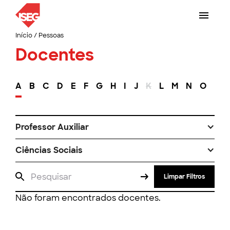
Início
/
Pessoas
Docentes
A
B
C
D
E
F
G
H
I
J
K
L
M
N
O
P
Professor Auxiliar
Ciências Sociais
Limpar Filtros
Não foram encontrados docentes.