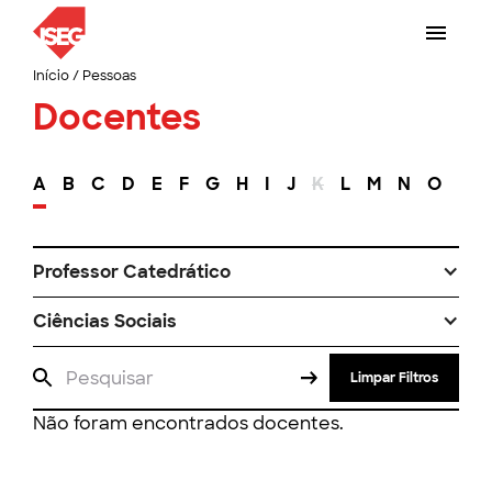
Início
/
Pessoas
Docentes
A
B
C
D
E
F
G
H
I
J
K
L
M
N
O
P
Professor Catedrático
Ciências Sociais
Limpar Filtros
Não foram encontrados docentes.