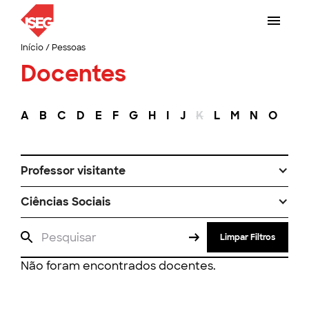
Início
/
Pessoas
Docentes
A
B
C
D
E
F
G
H
I
J
K
L
M
N
O
P
Professor visitante
Ciências Sociais
Limpar Filtros
Não foram encontrados docentes.