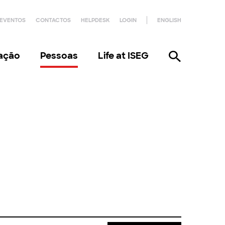
EVENTOS
CONTACTOS
HELPDESK
LOGIN
ENGLISH
gação
Pessoas
Life at ISEG