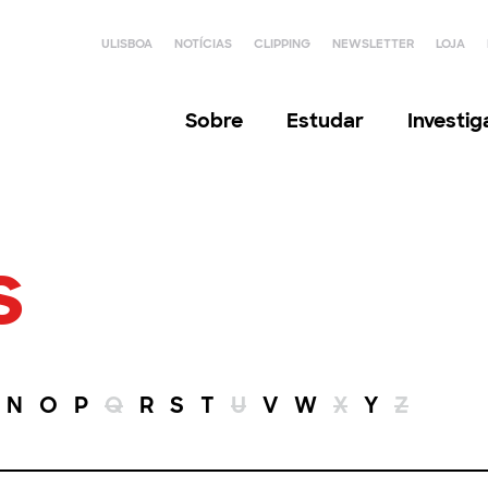
ULISBOA
NOTÍCIAS
CLIPPING
NEWSLETTER
LOJA
Sobre
Estudar
Investi
s
N
O
P
Q
R
S
T
U
V
W
X
Y
Z