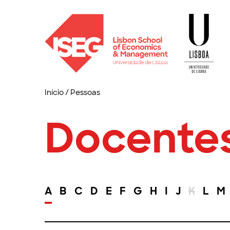
Início
/
Pessoas
Docente
A
B
C
D
E
F
G
H
I
J
K
L
M