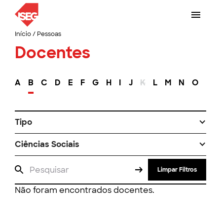
Início
/
Pessoas
Docentes
A
B
C
D
E
F
G
H
I
J
K
L
M
N
O
P
Tipo
Ciências Sociais
Limpar Filtros
Não foram encontrados docentes.