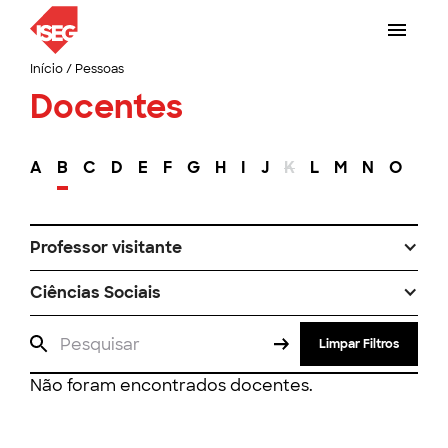
Início
/
Pessoas
Docentes
A
B
C
D
E
F
G
H
I
J
K
L
M
N
O
P
Professor visitante
Ciências Sociais
Limpar Filtros
Não foram encontrados docentes.