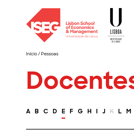
Início
/
Pessoas
Docente
A
B
C
D
E
F
G
H
I
J
K
L
M