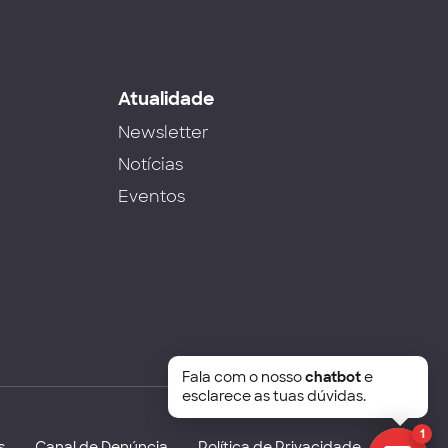
s
Atualidade
Newsletter
Notícias
Eventos
Fala com o nosso
chatbot
e
esclarece as tuas dúvidas.
1
s
Canal de Denúncia
Política de Privacidade