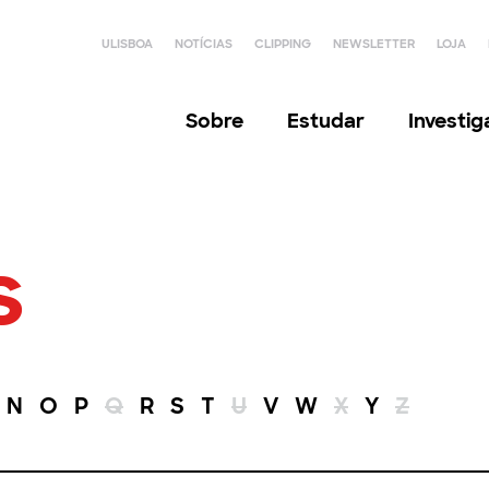
ULISBOA
NOTÍCIAS
CLIPPING
NEWSLETTER
LOJA
Sobre
Estudar
Investi
s
N
O
P
Q
R
S
T
U
V
W
X
Y
Z