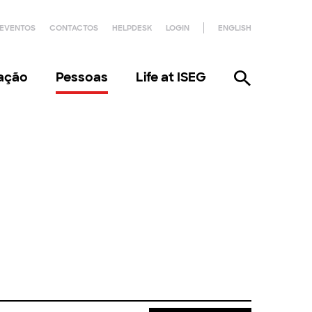
EVENTOS
CONTACTOS
HELPDESK
LOGIN
ENGLISH
gação
Pessoas
Life at ISEG