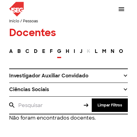
Início
/
Pessoas
Docentes
A
B
C
D
E
F
G
H
I
J
K
L
M
N
O
P
Investigador Auxiliar Convidado
Ciências Sociais
Limpar Filtros
Não foram encontrados docentes.