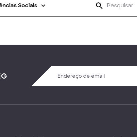
ências Sociais
EG