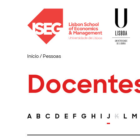
Início
/
Pessoas
Docente
A
B
C
D
E
F
G
H
I
J
K
L
M