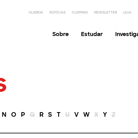
ULISBOA
NOTÍCIAS
CLIPPING
NEWSLETTER
LOJA
Sobre
Estudar
Investi
s
N
O
P
Q
R
S
T
U
V
W
X
Y
Z