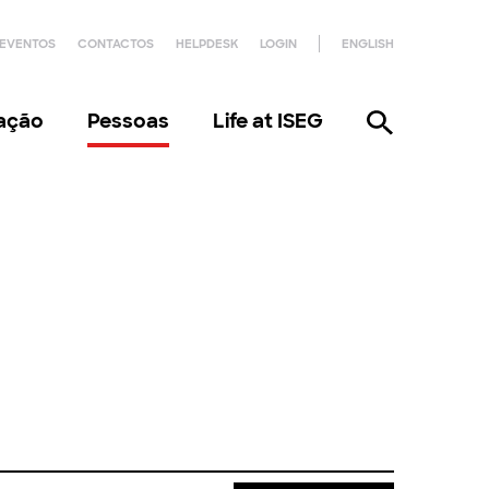
EVENTOS
CONTACTOS
HELPDESK
LOGIN
ENGLISH
gação
Pessoas
Life at ISEG