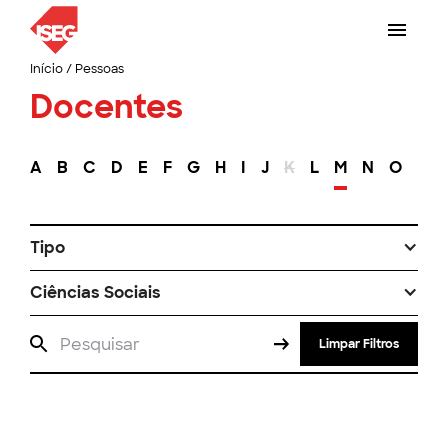
Início
/
Pessoas
Docentes
A
B
C
D
E
F
G
H
I
J
K
L
M
N
O
P
Tipo
Ciências Sociais
Limpar Filtros