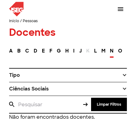
Início
/
Pessoas
Docentes
A
B
C
D
E
F
G
H
I
J
K
L
M
N
O
P
Tipo
Ciências Sociais
Limpar Filtros
Não foram encontrados docentes.