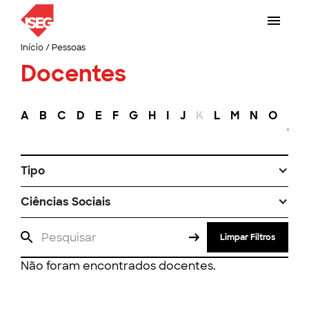
Início
/
Pessoas
Docentes
A
B
C
D
E
F
G
H
I
J
K
L
M
N
O
P
Tipo
Ciências Sociais
Limpar Filtros
Não foram encontrados docentes.