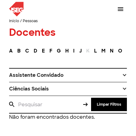
Início
/
Pessoas
Docentes
A
B
C
D
E
F
G
H
I
J
K
L
M
N
O
P
Assistente Convidado
Ciências Sociais
Limpar Filtros
Não foram encontrados docentes.