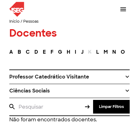
Início
/
Pessoas
Docentes
A
B
C
D
E
F
G
H
I
J
K
L
M
N
O
P
Professor Catedrático Visitante
Ciências Sociais
Limpar Filtros
Não foram encontrados docentes.