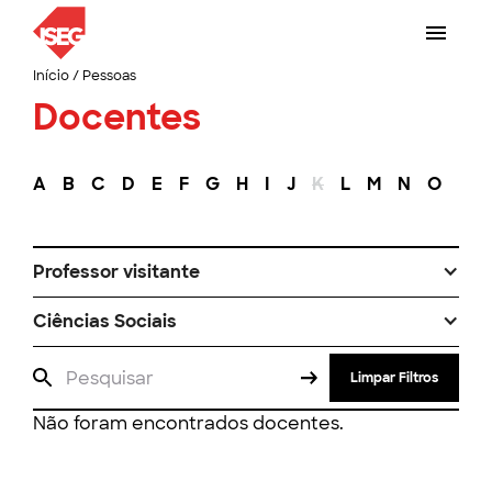
Início
/
Pessoas
Docentes
A
B
C
D
E
F
G
H
I
J
K
L
M
N
O
P
Professor visitante
Ciências Sociais
Limpar Filtros
Não foram encontrados docentes.