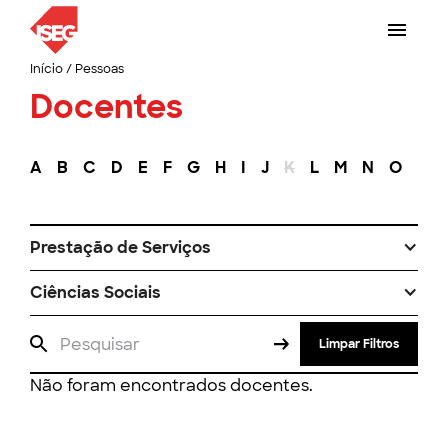
Início
/
Pessoas
Docentes
A
B
C
D
E
F
G
H
I
J
K
L
M
N
O
P
Prestação de Serviços
Ciências Sociais
Limpar Filtros
Não foram encontrados docentes.