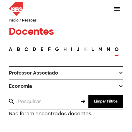
Início
/
Pessoas
Docentes
A
B
C
D
E
F
G
H
I
J
K
L
M
N
O
P
Professor Associado
Economia
Limpar Filtros
Não foram encontrados docentes.