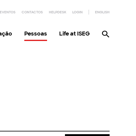
EVENTOS
CONTACTOS
HELPDESK
LOGIN
ENGLISH
gação
Pessoas
Life at ISEG