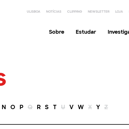
ULISBOA
NOTÍCIAS
CLIPPING
NEWSLETTER
LOJA
Sobre
Estudar
Investi
s
N
O
P
Q
R
S
T
U
V
W
X
Y
Z