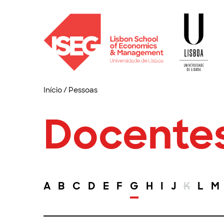
Início
/
Pessoas
Docente
A
B
C
D
E
F
G
H
I
J
K
L
M