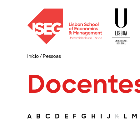
Início
/
Pessoas
Docente
A
B
C
D
E
F
G
H
I
J
K
L
M