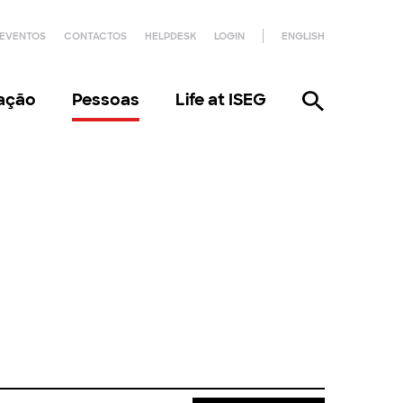
EVENTOS
CONTACTOS
HELPDESK
LOGIN
ENGLISH
gação
Pessoas
Life at ISEG