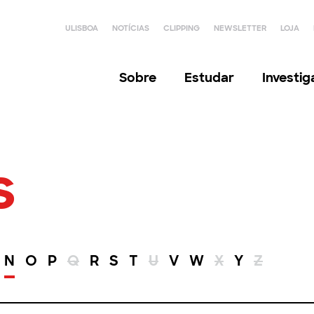
ULISBOA
NOTÍCIAS
CLIPPING
NEWSLETTER
LOJA
Sobre
Estudar
Investi
s
N
O
P
Q
R
S
T
U
V
W
X
Y
Z