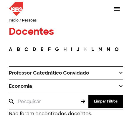
Início
/
Pessoas
Docentes
A
B
C
D
E
F
G
H
I
J
K
L
M
N
O
P
Professor Catedrático Convidado
Economia
Limpar Filtros
Não foram encontrados docentes.