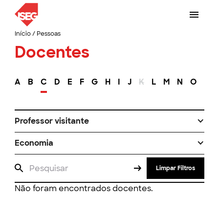
Início
/
Pessoas
Docentes
A
B
C
D
E
F
G
H
I
J
K
L
M
N
O
P
Professor visitante
Economia
Limpar Filtros
Não foram encontrados docentes.