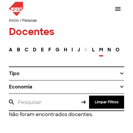
Início
/
Pessoas
Docentes
A
B
C
D
E
F
G
H
I
J
K
L
M
N
O
P
Tipo
Economia
Limpar Filtros
Não foram encontrados docentes.