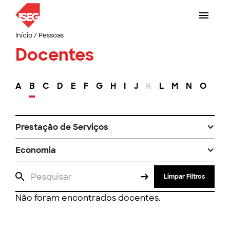
Início
/
Pessoas
Docentes
A
B
C
D
E
F
G
H
I
J
K
L
M
N
O
P
Prestação de Serviços
Economia
Limpar Filtros
Não foram encontrados docentes.