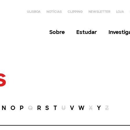
ULISBOA
NOTÍCIAS
CLIPPING
NEWSLETTER
LOJA
Sobre
Estudar
Investi
s
N
O
P
Q
R
S
T
U
V
W
X
Y
Z