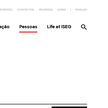
EVENTOS
CONTACTOS
HELPDESK
LOGIN
ENGLISH
gação
Pessoas
Life at ISEG