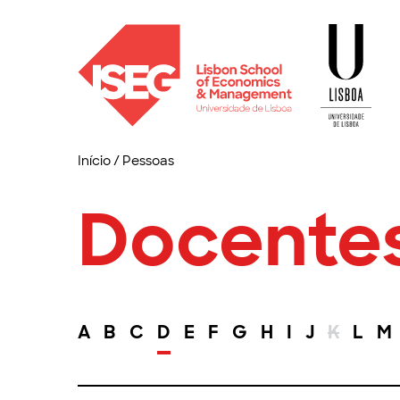
Início
/
Pessoas
Docente
A
B
C
D
E
F
G
H
I
J
K
L
M