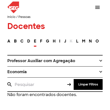
Início
/
Pessoas
Docentes
A
B
C
D
E
F
G
H
I
J
K
L
M
N
O
P
Professor Auxiliar com Agregação
Economia
Limpar Filtros
Não foram encontrados docentes.