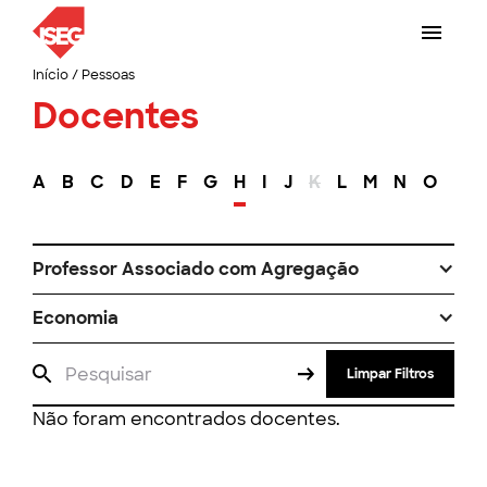
Início
/
Pessoas
Docentes
A
B
C
D
E
F
G
H
I
J
K
L
M
N
O
P
Professor Associado com Agregação
Economia
Limpar Filtros
Não foram encontrados docentes.