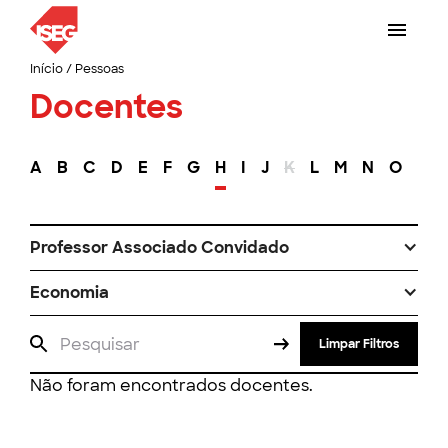
Início
/
Pessoas
Docentes
A
B
C
D
E
F
G
H
I
J
K
L
M
N
O
P
Professor Associado Convidado
Economia
Limpar Filtros
Não foram encontrados docentes.