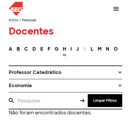
Início
/
Pessoas
Docentes
A
B
C
D
E
F
G
H
I
J
K
L
M
N
O
P
Professor Catedrático
Economia
Limpar Filtros
Não foram encontrados docentes.