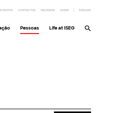
EVENTOS
CONTACTOS
HELPDESK
LOGIN
ENGLISH
gação
Pessoas
Life at ISEG