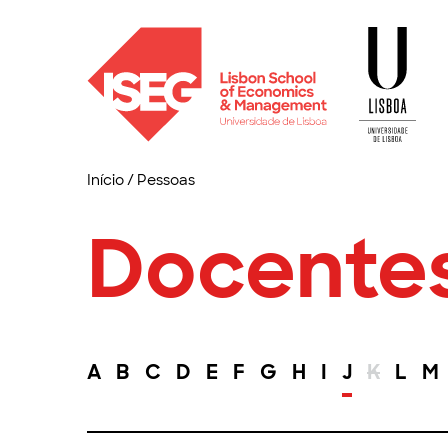
Início
/
Pessoas
Docente
A
B
C
D
E
F
G
H
I
J
K
L
M