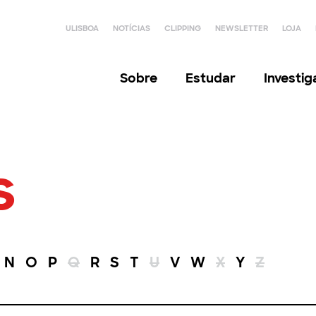
ULISBOA
NOTÍCIAS
CLIPPING
NEWSLETTER
LOJA
Sobre
Estudar
Investi
s
N
O
P
Q
R
S
T
U
V
W
X
Y
Z