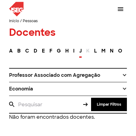
Início
/
Pessoas
Docentes
A
B
C
D
E
F
G
H
I
J
K
L
M
N
O
P
Professor Associado com Agregação
Economia
Limpar Filtros
Não foram encontrados docentes.