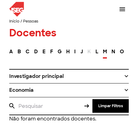
Início
/
Pessoas
Docentes
A
B
C
D
E
F
G
H
I
J
K
L
M
N
O
P
Investigador principal
Economia
Limpar Filtros
Não foram encontrados docentes.