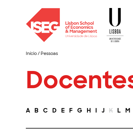
Início
/
Pessoas
Docente
A
B
C
D
E
F
G
H
I
J
K
L
M