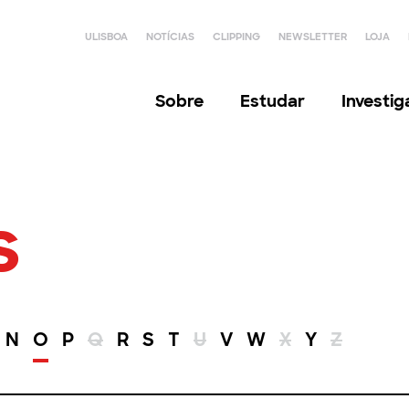
ULISBOA
NOTÍCIAS
CLIPPING
NEWSLETTER
LOJA
Sobre
Estudar
Investi
s
N
O
P
Q
R
S
T
U
V
W
X
Y
Z