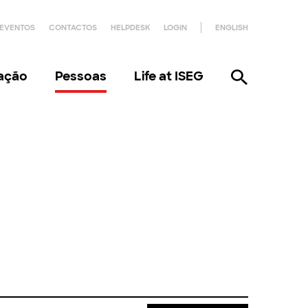
EVENTOS
CONTACTOS
HELPDESK
LOGIN
ENGLISH
gação
Pessoas
Life at ISEG