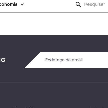
conomia
EG