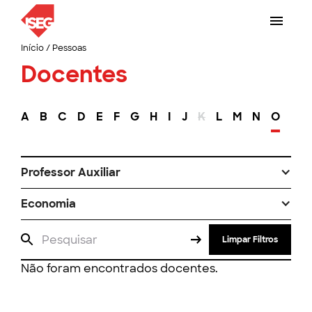
Início
/
Pessoas
Docentes
A
B
C
D
E
F
G
H
I
J
K
L
M
N
O
P
Professor Auxiliar
Economia
Limpar Filtros
Não foram encontrados docentes.