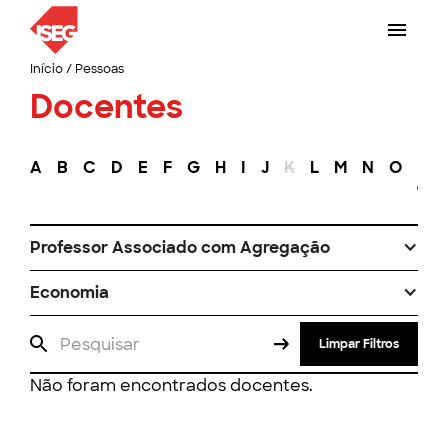
Início
/
Pessoas
Docentes
A
B
C
D
E
F
G
H
I
J
K
L
M
N
O
P
Professor Associado com Agregação
Economia
Limpar Filtros
Não foram encontrados docentes.