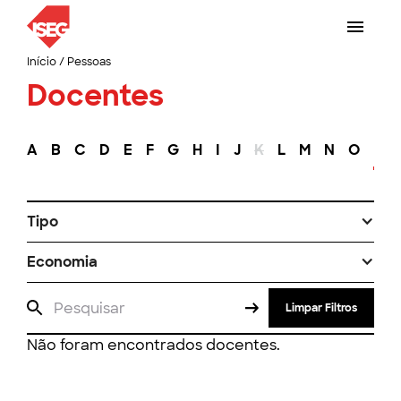
Início
/
Pessoas
Docentes
A
B
C
D
E
F
G
H
I
J
K
L
M
N
O
P
Tipo
Economia
Limpar Filtros
Não foram encontrados docentes.