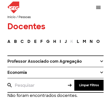
Início
/
Pessoas
Docentes
A
B
C
D
E
F
G
H
I
J
K
L
M
N
O
P
Professor Associado com Agregação
Economia
Limpar Filtros
Não foram encontrados docentes.