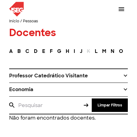
Início
/
Pessoas
Docentes
A
B
C
D
E
F
G
H
I
J
K
L
M
N
O
P
Professor Catedrático Visitante
Economia
Limpar Filtros
Não foram encontrados docentes.