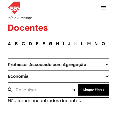
Início
/
Pessoas
Docentes
A
B
C
D
E
F
G
H
I
J
K
L
M
N
O
P
Professor Associado com Agregação
Economia
Limpar Filtros
Não foram encontrados docentes.