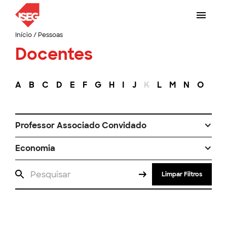
Início
/
Pessoas
Docentes
A
B
C
D
E
F
G
H
I
J
K
L
M
N
O
P
Professor Associado Convidado
Economia
Limpar Filtros