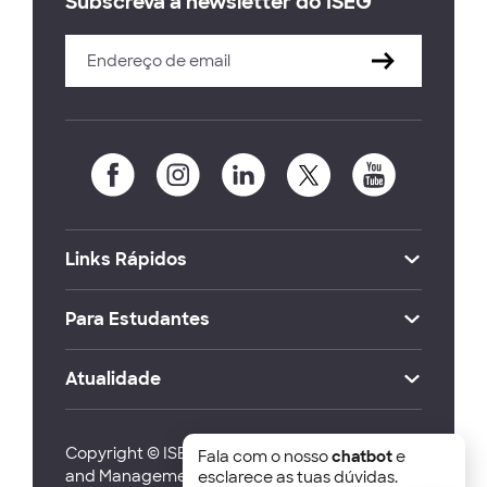
Subscreva a newsletter do ISEG
Links Rápidos
Para Estudantes
Atualidade
Copyright © ISEG Lisbon School of Economics
Fala com o nosso
chatbot
e
and Management 2026
esclarece as tuas dúvidas.